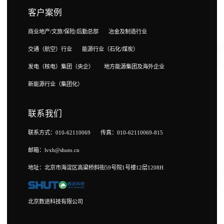
客户案例
商业地产/文旅/保险/后勤总部
冶金及制造行业
交通（航空）行业
能源行业（石化/煤炭）
发电（核电）集团（央企）
地方能源集团及海外企业
新能源行业（集团化）
联系我们
联系方式：010-62110069
传真：010-62110069-815
邮箱：lvxh@shuto.cn
地址：北京市海淀区高粱桥斜街59号院1号楼12层1208H
北京数途科技有限公司