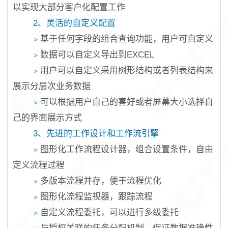
以实现大部分客户化配置工作
2
、灵活的自定义配置
﹥
基于任何字段的组合查询功能，用户可自定义
﹥
数据可以自定义导出到EXCEL
﹥
用户可以自定义采用树形结构或者列表结构来
展示分层次业务数据
﹥
可以根据用户自己的喜好或者屏幕大小选择自
己的界面展示方式
3
、先进的工作设计和工作流引擎
﹥
图形化工作流程设计器，组合设置条件，自由
定义流程过程
﹥
多版本流程并存，便于流程优化
﹥
图形化流程监视器，跟踪流程
﹥
自定义流程委托，可以进行多级委托