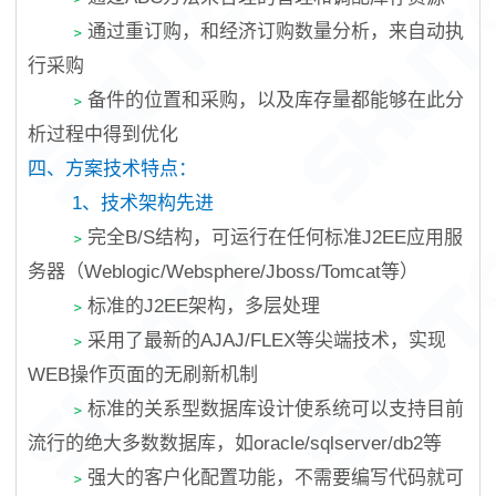
﹥
通过重订购，和经济订购数量分析，来自动执
行采购
﹥
备件的位置和采购，以及库存量都能够在此分
析过程中得到优化
四、方案技术特点：
1
、技术架构先进
﹥
完全B/S结构，可运行在任何标准J2EE应用服
务器（Weblogic/Websphere/Jboss/Tomcat等）
﹥
标准的J2EE架构，多层处理
﹥
采用了最新的AJAJ/FLEX等尖端技术，实现
WEB操作页面的无刷新机制
﹥
标准的关系型数据库设计使系统可以支持目前
流行的绝大多数数据库，如oracle/sqlserver/db2等
﹥
强大的客户化配置功能，不需要编写代码就可