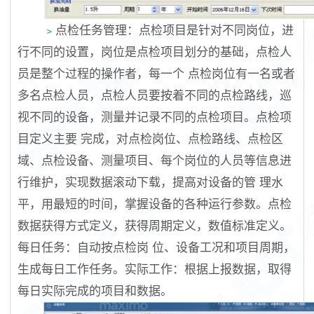
﹥
点检任务管理：点检项目是针对不同岗位，进
行不同的设置，岗位是点检项目划分的基础，点检人
员是整个过程的操作者，每一个 点检岗位有一名或者
多名点检人员，点检人员要按着不同的点检路线，巡
视不同的设备，测量并记录不同的点检项目。点检项
目定义主要 完成，对点检岗位、点检路线、点检区
域、点检设备、测量项目、每个岗位的人员等信息进
行维护，实现数据滚动下载，提高对设备的管 理水
平，用最短的时间，掌握设备的各种运行参数。点检
数据获得方式定义，获得周期定义，数值标准定义。
每日任务：自动按点检岗 位、设备工况和项目周期，
生成每日工作任务。实际工作：根据上报数据，取得
每日实际完成的项目和数据。