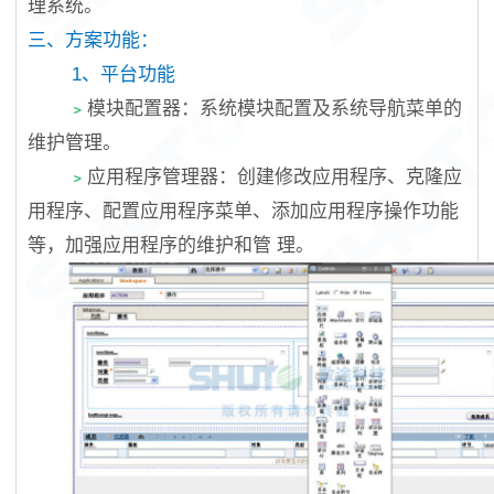
理系统。
三、方案功能：
1
、平台功能
﹥
模块配置器：系统模块配置及系统导航菜单的
维护管理。
﹥
应用程序管理器：创建修改应用程序、克隆应
用程序、配置应用程序菜单、添加应用程序操作功能
等，加强应用程序的维护和管 理。