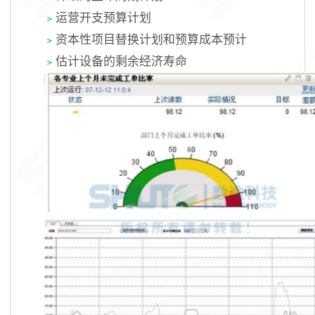
﹥
运营开支预算计划
﹥
资本性项目替换计划和预算成本预计
﹥
估计设备的剩余经济寿命