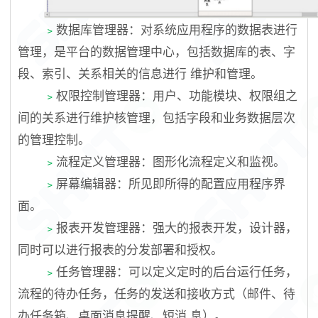
﹥
数据库管理器：对系统应用程序的数据表进行
管理，是平台的数据管理中心，包括数据库的表、字
段、索引、关系相关的信息进行 维护和管理。
﹥
权限控制管理器：用户、功能模块、权限组之
间的关系进行维护核管理，包括字段和业务数据层次
的管理控制。
﹥
流程定义管理器：图形化流程定义和监视。
﹥
屏幕编辑器：所见即所得的配置应用程序界
面。
﹥
报表开发管理器：强大的报表开发，设计器，
同时可以进行报表的分发部署和授权。
﹥
任务管理器：可以定义定时的后台运行任务，
流程的待办任务，任务的发送和接收方式（邮件、待
办任务箱、桌面消息提醒、短消 息）。