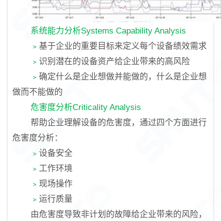
系统能力分析Systems Capability Analysis
﹥
基于企业的重要目标来定义每个设备绩效需求
﹥
识别潜在的设备资产给企业带来的高风险
﹥
确定什么是企业想做并能做的，什么是企业想
做而不能做的
危害度分析Criticality Analysis
帮助企业理解设备的危害度，通过四个方面进行
危害度分析：
﹥
设备安全
﹥
工作环境
﹥
现场操作
﹥
运行质量
由危害度导致非计划的故障给企业带来的风险，