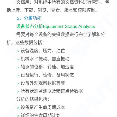
文档库：对系统中所有的文档资料进行管理，包
括上传、下载，浏览、查看、版本和权限控制。
3
、分析功能
设备状态分析Equipment Status Analysis
需要对每个设备的关键数据进行完全了解和分
析，这些数据包括：
﹥
设备温度、压力、油位
﹥
机械水平振动、垂直振动
﹥
轴承的位移、转速、加速度
﹥
设备运行、检修、备用状态
﹥
设备外观观察数据等等
﹥
所有状态监测以及精密点检数据
分析的结果包括：
﹥
设备资产生命周期成本
﹥
详细的生命周期计划