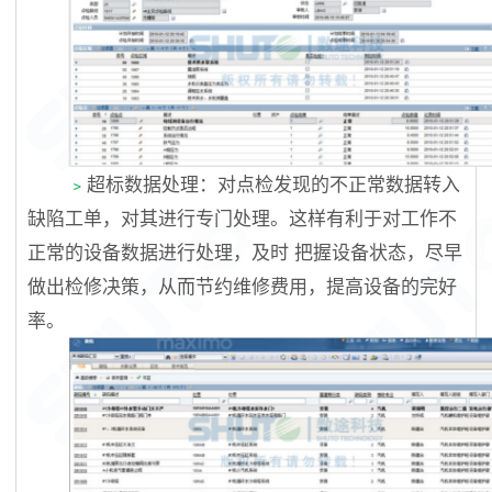
﹥
超标数据处理：对点检发现的不正常数据转入
缺陷工单，对其进行专门处理。这样有利于对工作不
正常的设备数据进行处理，及时 把握设备状态，尽早
做出检修决策，从而节约维修费用，提高设备的完好
率。