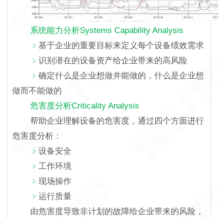
系统能力分析Systems Capability Analysis
﹥
基于企业的重要目标来定义每个设备绩效需求
﹥
识别潜在的设备资产给企业带来的高风险
﹥
确定什么是企业想做并能做的，什么是企业想
做而不能做的
危害度分析Criticality Analysis
帮助企业理解设备的危害度，通过四个方面进行
危害度分析：
﹥
设备安全
﹥
工作环境
﹥
现场操作
﹥
运行质量
由危害度导致非计划的故障给企业带来的风险，