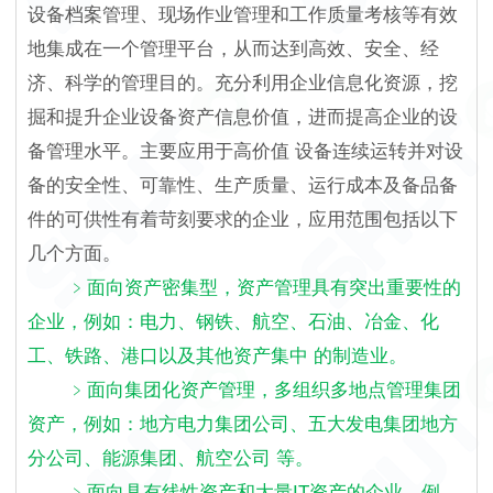
设备档案管理、现场作业管理和工作质量考核等有效
地集成在一个管理平台，从而达到高效、安全、经
济、科学的管理目的。充分利用企业信息化资源，挖
掘和提升企业设备资产信息价值，进而提高企业的设
备管理水平。主要应用于高价值 设备连续运转并对设
备的安全性、可靠性、生产质量、运行成本及备品备
件的可供性有着苛刻要求的企业，应用范围包括以下
几个方面。
﹥
面向资产密集型，资产管理具有突出重要性的
企业，例如：电力、钢铁、航空、石油、冶金、化
工、铁路、港口以及其他资产集中 的制造业。
﹥
面向集团化资产管理，多组织多地点管理集团
资产，例如：地方电力集团公司、五大发电集团地方
分公司、能源集团、航空公司 等。
﹥
面向具有线性资产和大量IT资产的企业，例