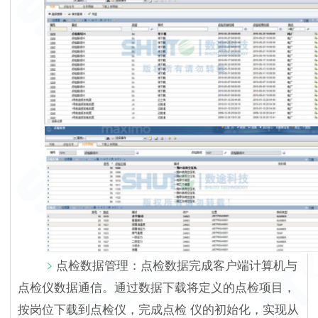
﹥
点检数据管理：点检数据完成客户端计算机与
点检仪数据通信。通过数据下载将定义的点检项目，
按岗位下载到点检仪，完成点检 仪的初始化，实现从