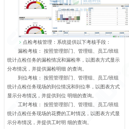
﹥
点检考核管理：系统提供以下考核手段：
漏检考核：
按照管理部门、管理组、员工/班组
统计点检任务的漏检情况和漏检率，以图表方式显示
分布情况，并提供漏检明细 的查询。
到位考核：
按照管理部门、管理组、员工/班组
统计点检任务现场的到位情况和到位率，以图表方式
显示分布情况，并提供到位 明细的查询。
工时考核：
按照管理部门、管理组、员工/班组
统计点检任务现场的花费的工时情况，以图表方式显
示分布情况，并提供工时明 细的查询。