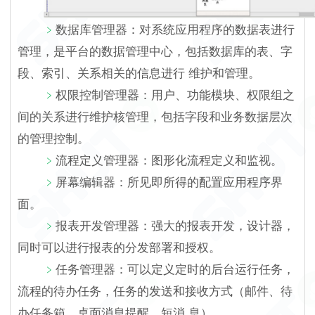
﹥
数据库管理器：对系统应用程序的数据表进行
管理，是平台的数据管理中心，包括数据库的表、字
段、索引、关系相关的信息进行 维护和管理。
﹥
权限控制管理器：用户、功能模块、权限组之
间的关系进行维护核管理，包括字段和业务数据层次
的管理控制。
﹥
流程定义管理器：图形化流程定义和监视。
﹥
屏幕编辑器：所见即所得的配置应用程序界
面。
﹥
报表开发管理器：强大的报表开发，设计器，
同时可以进行报表的分发部署和授权。
﹥
任务管理器：可以定义定时的后台运行任务，
流程的待办任务，任务的发送和接收方式（邮件、待
办任务箱、桌面消息提醒、短消 息）。