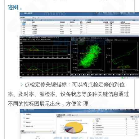
迹图 。
﹥
点检定修关键指标：可以将点检定修的到位
率、及时率、漏检率、设备状态等多种关键信息通过
不同的指标图展示出来，方便管 理。