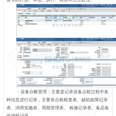
﹥
设备台帐管理：主要是记录设备点检过程中各
种信息进行记录，主要有点检检查表、缺陷故障记录
表、润滑实施表、周期管理表、 检修记录表、备品备
件消耗记录。