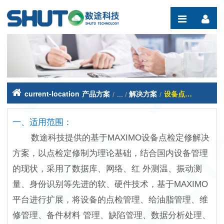
Pular para o conteúdo
current-location
产品方案
解决方案
设备点检定修
/
/
一、适用范围：
数途科技提供的基于MAXIMO设备点检定修解决
方案，以点检定修制为理论基础，结合国内设备管理
的现状，采用了数据库、网络、红 外测温、振动测
量、身份识别等先进的软、硬件技术，基于MAXIMO
平台进行扩展，将设备的点检管理、给油脂管理、维
修管理、备件材料 管理、缺陷管理、数据分析处理、