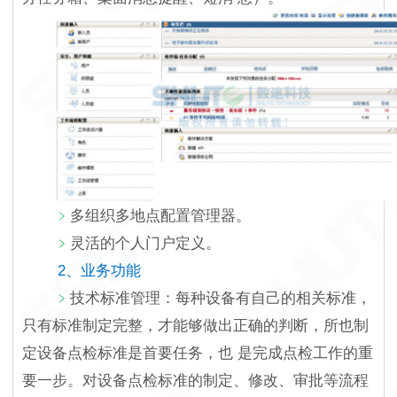
﹥
多组织多地点配置管理器。
﹥
灵活的个人门户定义。
2
、业务功能
﹥
技术标准管理：每种设备有自己的相关标准，
只有标准制定完整，才能够做出正确的判断，所也制
定设备点检标准是首要任务，也 是完成点检工作的重
要一步。对设备点检标准的制定、修改、审批等流程