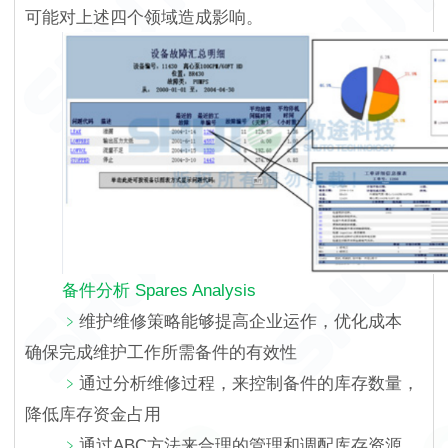
可能对上述四个领域造成影响。
备件分析 Spares Analysis
﹥
维护维修策略能够提高企业运作，优化成本
确保完成维护工作所需备件的有效性
﹥
通过分析维修过程，来控制备件的库存数量，
降低库存资金占用
﹥
通过ABC方法来合理的管理和调配库存资源