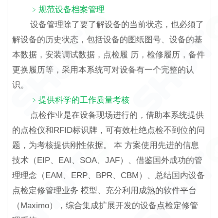
﹥
规范设备档案管理
设备管理除了要了解设备的当前状态，也必须了
解设备的历史状态，包括设备的图纸图号、设备的基
本数据，安装调试数据，点检履 历，检修履历，备件
更换履历等，采用本系统可对设备有一个完整的认
识。
﹥
提供科学的工作质量考核
点检作业是在设备现场进行的，借助本系统提供
的点检仪和RFID标识牌，可有效杜绝点检不到位的问
题，为考核提供刚性依据。 本 方案使用先进的信息
技术（EIP、EAI、SOA、JAF）、借鉴国外成功的管
理理念（EAM、ERP、BPR、CBM）、总结国内设备
点检定修管理业务 模型、充分利用成熟的软件平台
（Maximo），综合集成扩展开发的设备点检定修管